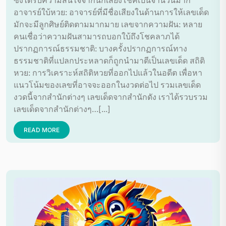
อาจารย์ใบ้หวย: อาจารย์ที่มีชื่อเสียงในด้านการให้เลขเด็ด
มักจะมีลูกศิษย์ติดตามมากมาย เลขจากความฝัน: หลาย
คนเชื่อว่าความฝันสามารถบอกใบ้ถึงโชคลาภได้
ปรากฏการณ์ธรรมชาติ: บางครั้งปรากฏการณ์ทาง
ธรรมชาติที่แปลกประหลาดก็ถูกนำมาตีเป็นเลขเด็ด สถิติ
หวย: การวิเคราะห์สถิติหวยที่ออกไปแล้วในอดีต เพื่อหา
แนวโน้มของเลขที่อาจจะออกในงวดต่อไป รวมเลขเด็ด
งวดนี้จากสำนักต่างๆ เลขเด็ดจากสำนักดัง เราได้รวบรวม
เลขเด็ดจากสำนักต่างๆ…[...]
READ MORE