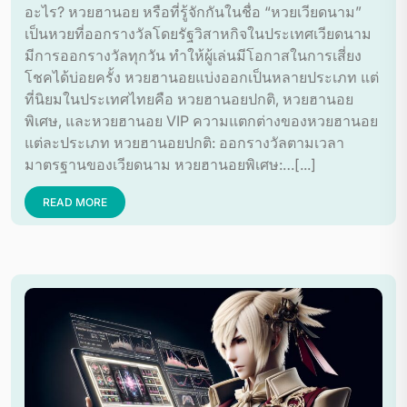
อะไร? หวยฮานอย หรือที่รู้จักกันในชื่อ “หวยเวียดนาม”
เป็นหวยที่ออกรางวัลโดยรัฐวิสาหกิจในประเทศเวียดนาม
มีการออกรางวัลทุกวัน ทำให้ผู้เล่นมีโอกาสในการเสี่ยง
โชคได้บ่อยครั้ง หวยฮานอยแบ่งออกเป็นหลายประเภท แต่
ที่นิยมในประเทศไทยคือ หวยฮานอยปกติ, หวยฮานอย
พิเศษ, และหวยฮานอย VIP ความแตกต่างของหวยฮานอย
แต่ละประเภท หวยฮานอยปกติ: ออกรางวัลตามเวลา
มาตรฐานของเวียดนาม หวยฮานอยพิเศษ:…[...]
READ MORE