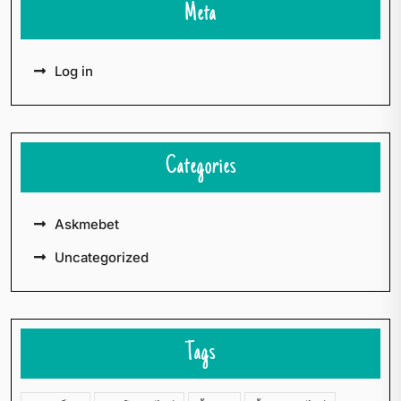
Meta
Log in
Categories
Askmebet
Uncategorized
Tags