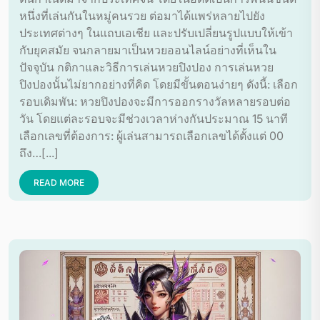
หนึ่งที่เล่นกันในหมู่คนรวย ต่อมาได้แพร่หลายไปยัง
ประเทศต่างๆ ในแถบเอเชีย และปรับเปลี่ยนรูปแบบให้เข้า
กับยุคสมัย จนกลายมาเป็นหวยออนไลน์อย่างที่เห็นใน
ปัจจุบัน กติกาและวิธีการเล่นหวยปิงปอง การเล่นหวย
ปิงปองนั้นไม่ยากอย่างที่คิด โดยมีขั้นตอนง่ายๆ ดังนี้: เลือก
รอบเดิมพัน: หวยปิงปองจะมีการออกรางวัลหลายรอบต่อ
วัน โดยแต่ละรอบจะมีช่วงเวลาห่างกันประมาณ 15 นาที
เลือกเลขที่ต้องการ: ผู้เล่นสามารถเลือกเลขได้ตั้งแต่ 00
ถึง…[...]
READ MORE