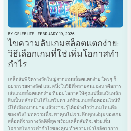
BY
CELEBLITE
FEBRUARY 19, 2026
ไขความลับเกมสล็อตแตกง่าย:
วิธีเลือกเกมที่ใช่ เพิ่มโอกาสทำ
กำไร
เคล็ดลับพิชิตรางวัลใหญ่จากเกมสล็อตแตกง่าย ใครๆ ก็
อยากรวยทางลัด! และหนึ่งในวิธีที่หลายคนมองหาคือการ
เล่นเกมสล็อตแตกง่าย ที่มอบโอกาสให้คุณเปลี่ยนเงินหลัก
สิบเป็นหลักหมื่นได้ในพริบตา แต่ด้วยเกมสล็อตออนไลน์ที่
มีให้เลือกมากมาย แล้วเราจะรู้ได้อย่างไรว่าเกมไหนคือ
ของจริง? บทความนี้จะพาคุณไปเจาะลึกทุกแง่มุมของเกม
สล็อตที่จ่ายรางวัลดีที่สุด พร้อมเคล็ดลับที่จะช่วยเพิ่ม
โอกาสในการทำกำไรของคุณ ทำความเข้าใจอัตราการ