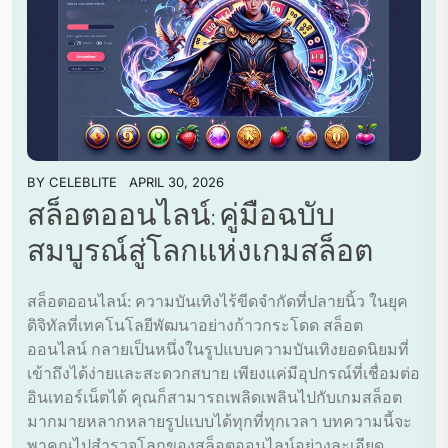
BY
CELEBLITE
APRIL 30, 2026
สล็อตออนไลน์: คู่มือฉบับ
สมบูรณ์สู่โลกแห่งเกมสล็อต
สล็อตออนไลน์: ความบันเทิงไร้ขีดจำกัดที่ปลายนิ้ว ในยุค
ดิจิทัลที่เทคโนโลยีพัฒนาอย่างก้าวกระโดด สล็อต
ออนไลน์ กลายเป็นหนึ่งในรูปแบบความบันเทิงยอดนิยมที่
เข้าถึงได้ง่ายและสะดวกสบาย เพียงแค่มีอุปกรณ์ที่เชื่อมต่อ
อินเทอร์เน็ตได้ คุณก็สามารถเพลิดเพลินไปกับเกมสล็อต
มากมายหลากหลายรูปแบบได้ทุกที่ทุกเวลา บทความนี้จะ
พาคุณไปสำรวจโลกของสล็อตออนไลน์อย่างละเอียด