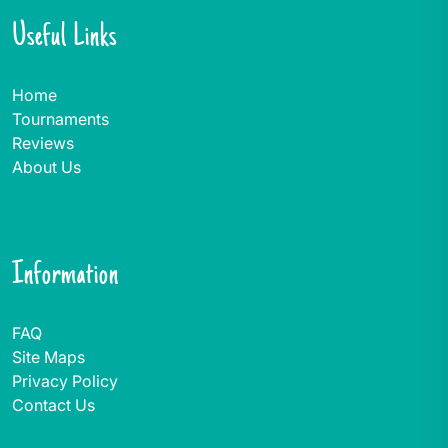
Useful Links
Home
Tournaments
Reviews
About Us
Information
FAQ
Site Maps
Privacy Policy
Contact Us