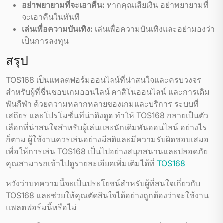
อย่าพยายามที่จะเอาคืน:
หากคุณเสียเงิน อย่าพยายามที่
จะเอาคืนในทันที
เล่นเพื่อความบันเทิง:
เล่นเพื่อความบันเทิงและอย่ามองว่า
เป็นการลงทุน
สรุป
TOS168 เป็นแพลตฟอร์มออนไลน์ที่น่าสนใจและครบวงจร
สำหรับผู้ที่ชื่นชอบเกมออนไลน์ คาสิโนออนไลน์ และการเดิม
พันกีฬา ด้วยความหลากหลายของเกมและบริการ ระบบที่
เสถียร และโปรโมชั่นที่น่าดึงดูด ทำให้ TOS168 กลายเป็นตัว
เลือกที่น่าสนใจสำหรับผู้เล่นและนักเดิมพันออนไลน์ อย่างไร
ก็ตาม ผู้ใช้งานควรเล่นอย่างมีสติและมีความรับผิดชอบเสมอ
เพื่อให้การเล่น TOS168 เป็นไปอย่างสนุกสนานและปลอดภัย
คุณสามารถเข้าไปดูรายละเอียดเพิ่มเติมได้ที่
TOS168
หวังว่าบทความนี้จะเป็นประโยชน์สำหรับผู้ที่สนใจเกี่ยวกับ
TOS168 และช่วยให้คุณตัดสินใจได้อย่างถูกต้องว่าจะใช้งาน
แพลตฟอร์มนี้หรือไม่