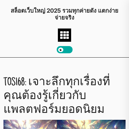
Skip
to
สล็อตเว็บใหญ่ 2025 รวมทุกค่ายดัง แตกง่าย
content
จ่ายจริง
TOS168: เจาะลึกทุกเรื่องที่
คุณต้องรู้เกี่ยวกับ
แพลตฟอร์มยอดนิยม