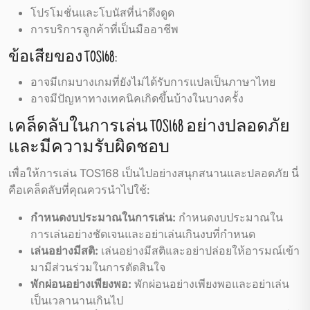
โปรโมชั่นและโบนัสที่น่าดึงดูด
การบริการลูกค้าที่เป็นมืออาชีพ
ข้อเสียของ TOS168:
อาจมีเกมบางเกมที่ยังไม่ได้รับการแปลเป็นภาษาไทย
อาจมีปัญหาทางเทคนิคเกิดขึ้นบ้างในบางครั้ง
เคล็ดลับในการเล่น TOS168 อย่างปลอดภัย
และมีความรับผิดชอบ
เพื่อให้การเล่น TOS168 เป็นไปอย่างสนุกสนานและปลอดภัย นี่
คือเคล็ดลับที่คุณควรนำไปใช้:
กำหนดงบประมาณในการเล่น:
กำหนดงบประมาณใน
การเล่นอย่างชัดเจนและอย่าเล่นเกินงบที่กำหนด
เล่นอย่างมีสติ:
เล่นอย่างมีสติและอย่าปล่อยให้อารมณ์เข้า
มามีส่วนร่วมในการตัดสินใจ
พักผ่อนอย่างเพียงพอ:
พักผ่อนอย่างเพียงพอและอย่าเล่น
เป็นเวลานานเกินไป